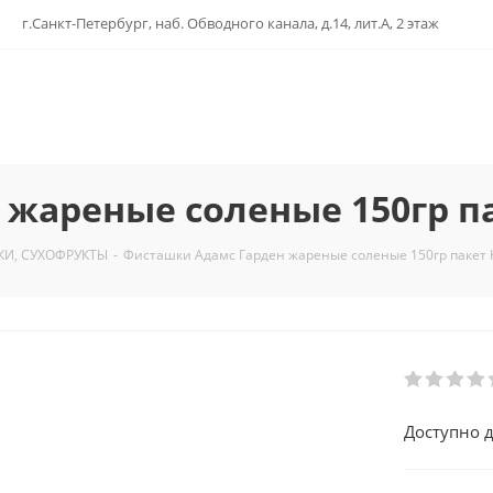
г.Санкт-Петербург, наб. Обводного канала, д.14, лит.А, 2 этаж
 жареные соленые 150гр п
КИ, СУХОФРУКТЫ
-
Фисташки Адамс Гарден жареные соленые 150гр пакет
Доступно д