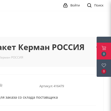
Войти
Поиск
123qwe
акет Керман РОССИЯ
0
 Керман РОССИЯ
0
Артикул:
416479
ля заказа со склада поставщика