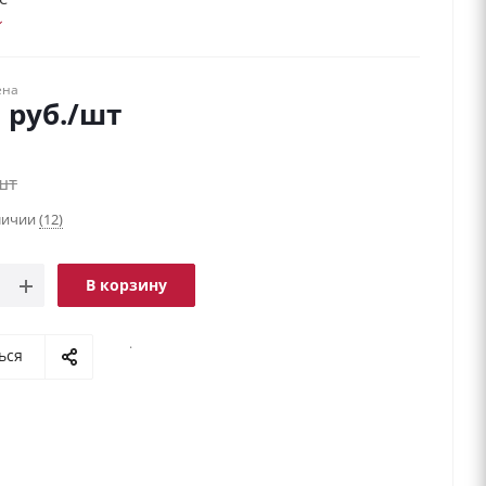
ена
9
руб.
/шт
шт
аличии
(12)
В корзину
.
ься