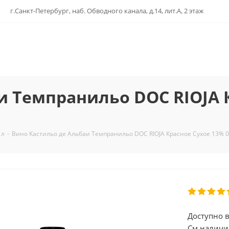
г.Санкт-Петербург, наб. Обводного канала, д.14, лит.А, 2 этаж
и Темпранильо DOC RIOJA 
 л
-
Вино Кастильо де Альбаи Темпранильо DOC RIOJA Красное Сухое 13%
Доступно в
См.наличи