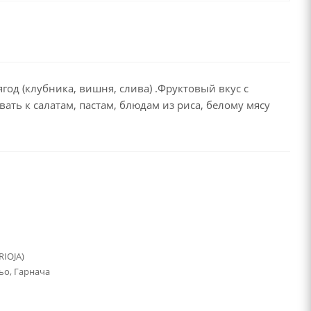
од (клубника, вишня, слива) .Фруктовый вкус с
ть к салатам, пастам, блюдам из риса, белому мясу
RIOJA)
о, Гарнача