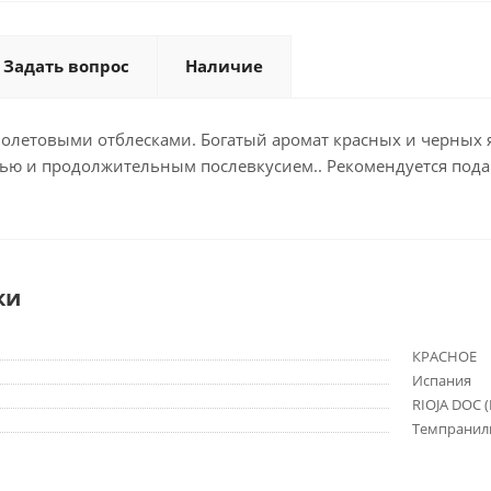
Задать вопрос
Наличие
летовыми отблесками. Богатый аромат красных и черных яг
ю и продолжительным послевкусием.. Рекомендуется подава
ки
КРАСНОЕ
Испания
RIOJA DOC (
Темпраниль