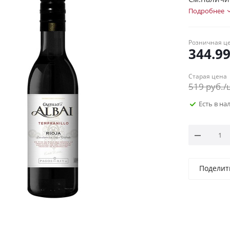
Подробнее
Розничная ц
344.9
Старая цена
519
руб.
/
Есть в н
Поделит