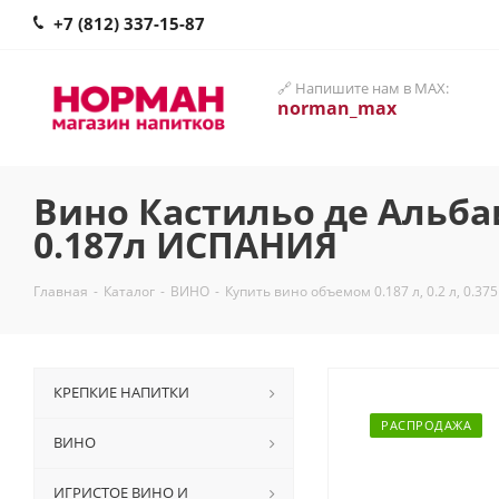
+7 (812) 337-15-87
🔗 Напишите нам в MAX:
norman_max
Вино Кастильо де Альба
0.187л ИСПАНИЯ
Главная
-
Каталог
-
ВИНО
-
Купить вино объемом 0.187 л, 0.2 л, 0.375
КРЕПКИЕ НАПИТКИ
РАСПРОДАЖА
ВИНО
ИГРИСТОЕ ВИНО И