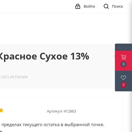
Войти
Поиск
123qwe
Красное Сухое 13%
0
 0.187л ИСПАНИЯ
0
Артикул:
412863
 пределах текущего остатка в выбранной точке.
е