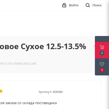
Войти
Поиск
123qwe
ое Сухое 12.5-13.5%
0
.5% 0.187л ВИНО РОССИИ
0
Артикул:
408486
ля заказа со склада поставщика