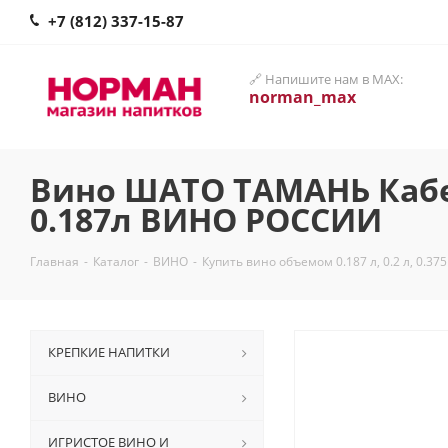
+7 (812) 337-15-87
🔗 Напишите нам в MAX:
norman_max
Вино ШАТО ТАМАНЬ Кабер
0.187л ВИНО РОССИИ
Главная
-
Каталог
-
ВИНО
-
Купить вино объемом 0.187 л, 0.2 л, 0.375
КРЕПКИЕ НАПИТКИ
ВИНО
ИГРИСТОЕ ВИНО И