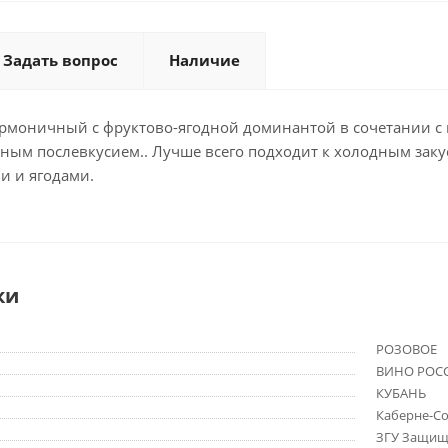
Задать вопрос
Наличие
армоничный с фруктово-ягодной доминантой в сочетании с
ым послевкусием.. Лучше всего подходит к холодным заку
ми и ягодами.
ки
РОЗОВОЕ
ВИНО РОС
КУБАНЬ
Каберне-С
ЗГУ Защищ. 