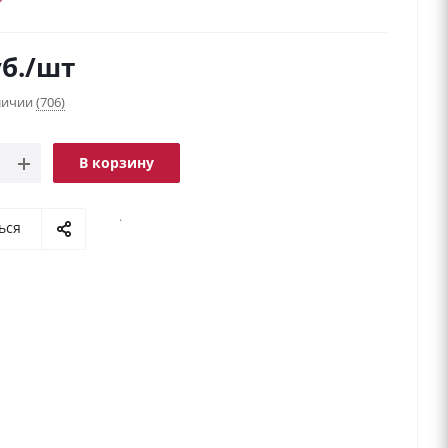
б.
/шт
аличии
(706)
В корзину
.
ься