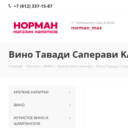
+7 (812) 337-15-87
🔗 Напишите нам в MAX:
norman_max
Вино Тавади Саперави KA
Главная
-
Каталог
-
ВИНО
-
Купить вино магнум
-
Вино Тавади Сапер
КРЕПКИЕ НАПИТКИ
ВИНО
ИГРИСТОЕ ВИНО И
ШАМПАНСКОЕ