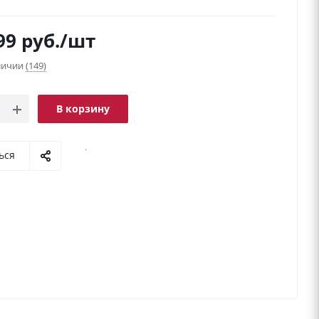
99
руб.
/шт
аличии
(149)
В корзину
.
ься