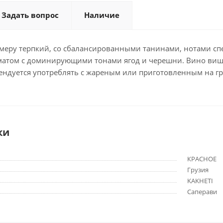
Задать вопрос
Наличие
в меру терпкий, со сбалансированными танинами, нотами сп
матом с доминирующими тонами ягод и черешни. Вино виш
мендуется употреблять с жареным или приготовленным на г
ки
КРАСНОЕ
Грузия
KAKHETI
Саперави