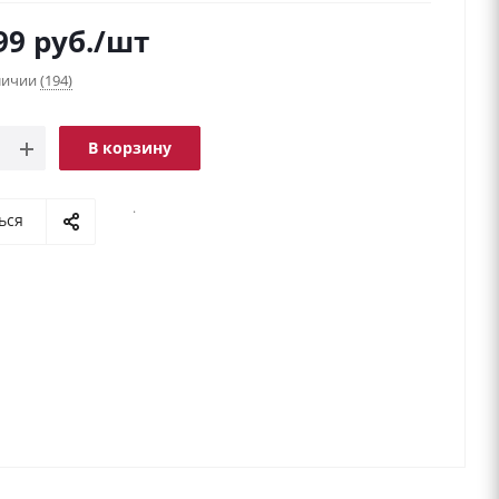
99
руб.
/шт
аличии
(194)
В корзину
.
ься