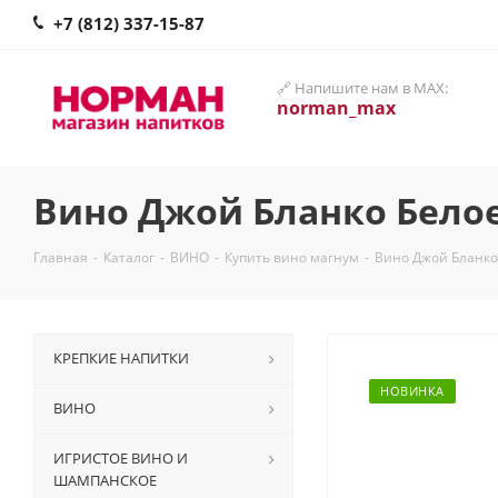
+7 (812) 337-15-87
🔗 Напишите нам в MAX:
norman_max
Вино Джой Бланко Белое
Главная
-
Каталог
-
ВИНО
-
Купить вино магнум
-
Вино Джой Бланко
КРЕПКИЕ НАПИТКИ
НОВИНКА
ВИНО
ИГРИСТОЕ ВИНО И
ШАМПАНСКОЕ