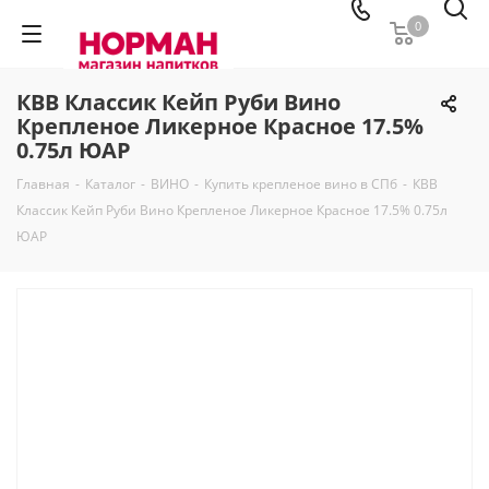
0
КВВ Классик Кейп Руби Вино
Крепленое Ликерное Красное 17.5%
0.75л ЮАР
Главная
-
Каталог
-
ВИНО
-
Купить крепленое вино в СПб
-
КВВ
Классик Кейп Руби Вино Крепленое Ликерное Красное 17.5% 0.75л
ЮАР