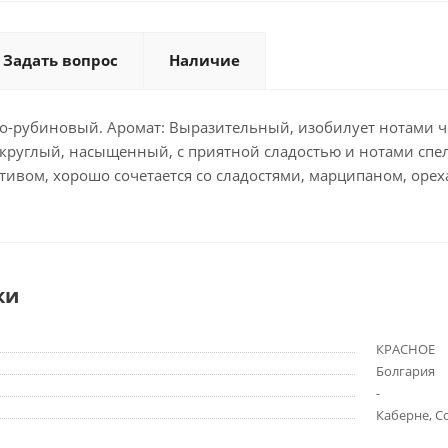
Задать вопрос
Наличие
но-рубиновый. Аромат: Выразительный, изобилует нотами ч
округлый, насыщенный, с приятной сладостью и нотами спе
тивом, хорошо сочетается со сладостями, марципаном, орех
ки
КРАСНОЕ
Болгария
-
Каберне, С