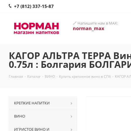
+7 (812) 337-15-87
🔗 Напишите нам в MAX:
norman_max
КАГОР АЛЬТРА ТЕРРА Вин
0.75л : Болгария БОЛГАР
Главная
-
Каталог
-
ВИНО
-
Купить крепленое вино в СПб
-
КАГОР АЛ
КРЕПКИЕ НАПИТКИ
ВИНО
ИГРИСТОЕ ВИНО И