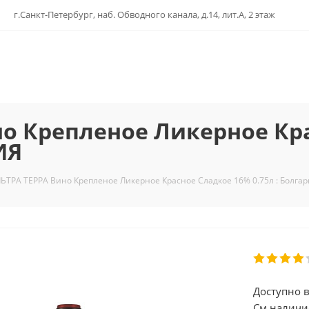
г.Санкт-Петербург, наб. Обводного канала, д.14, лит.А, 2 этаж
о Крепленое Ликерное Кр
ИЯ
ЬТРА ТЕРРА Вино Крепленое Ликерное Красное Сладкое 16% 0.75л : Болга
Доступно в
См.наличи