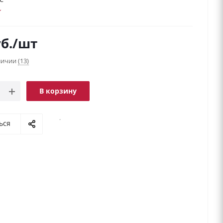
б.
/шт
аличии
(13)
В корзину
.
ься