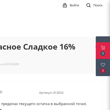
Войти
Поиск
123qwe
асное Сладкое 16%
0
рия БОЛГАРИЯ
0
Артикул:
413033
 пределах текущего остатка в выбранной точке.
е