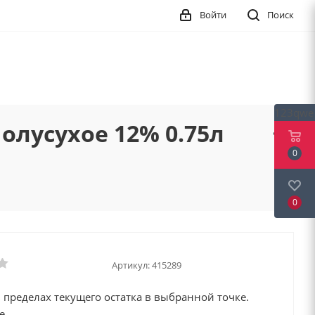
Войти
Поиск
123qwe
олусухое 12% 0.75л
0
0
Артикул:
415289
 пределах текущего остатка в выбранной точке.
е