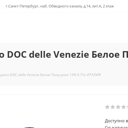
г.Санкт-Петербург, наб. Обводного канала, д.14, лит.А, 2 этаж
DOC delle Venezie Белое П
джио DOC delle Venezie Белое Полусухое 12% 0.75л ИТАЛИЯ
Доступно в
См.наличи