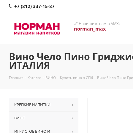
+7 (812) 337-15-87
🔗 Напишите нам в MAX:
norman_max
Вино Чело Пино Гриджио 
ИТАЛИЯ
Главная
-
Каталог
-
ВИНО
-
Купить вино в СПб
-
Вино Чело Пино Гри
КРЕПКИЕ НАПИТКИ
ВИНО
ИГРИСТОЕ ВИНО И