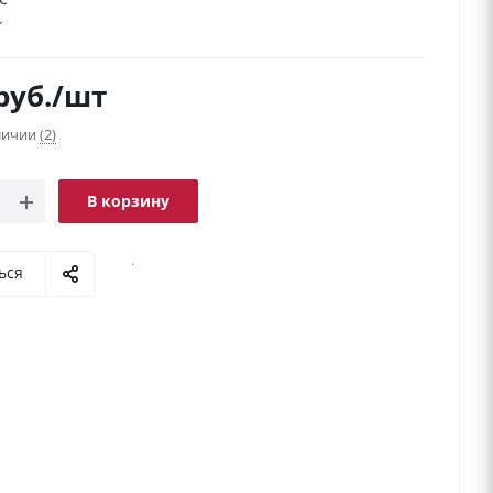
руб.
/шт
аличии
(2)
В корзину
.
ься