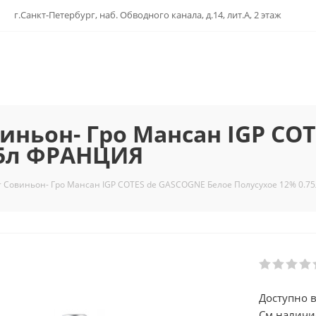
г.Санкт-Петербург, наб. Обводного канала, д.14, лит.А, 2 этаж
ньон- Гро Мансан IGP CO
75л ФРАНЦИЯ
 Совиньон- Гро Мансан IGP COTES de GASCOGNE Белое Полусухое 12% 0.
Доступно в
См.наличи