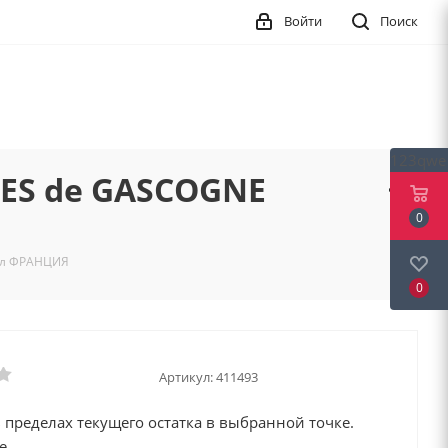
Войти
Поиск
123qwe
TES de GASCOGNE
0
75л ФРАНЦИЯ
0
Артикул:
411493
 пределах текущего остатка в выбранной точке.
е