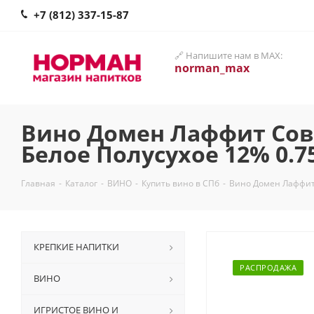
+7 (812) 337-15-87
🔗 Напишите нам в MAX:
norman_max
Вино Домен Лаффит Сови
Белое Полусухое 12% 0.
Главная
-
Каталог
-
ВИНО
-
Купить вино в СПб
-
Вино Домен Лаффит
КРЕПКИЕ НАПИТКИ
РАСПРОДАЖА
ВИНО
ИГРИСТОЕ ВИНО И