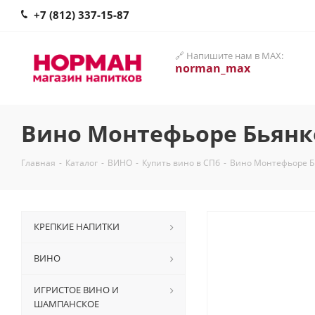
+7 (812) 337-15-87
🔗 Напишите нам в MAX:
norman_max
Вино Монтефьоре Бьянко
Главная
-
Каталог
-
ВИНО
-
Купить вино в СПб
-
Вино Монтефьоре Бь
КРЕПКИЕ НАПИТКИ
ВИНО
ИГРИСТОЕ ВИНО И
ШАМПАНСКОЕ