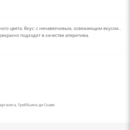
ного цвета. Вкус: с ненавязчивым, освежающим вкусом..
рекрасно подходит в качестве аперитива.
арганега, Треббьяно ди Соаве