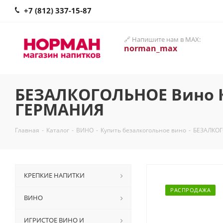
+7 (812) 337-15-87
🔗 Напишите нам в MAX:
norman_max
БЕЗАЛКОГОЛЬНОЕ Вино Кл
ГЕРМАНИЯ
Главная
-
Каталог
-
ВИНО
-
Купить безалкогольное вино
-
БЕЗАЛКОГ
КРЕПКИЕ НАПИТКИ
РАСПРОДАЖА
ВИНО
ИГРИСТОЕ ВИНО И