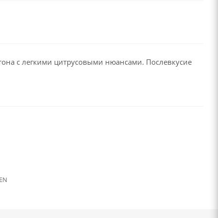
тона с легкими цитрусовыми нюансами. Послевкусие
EN