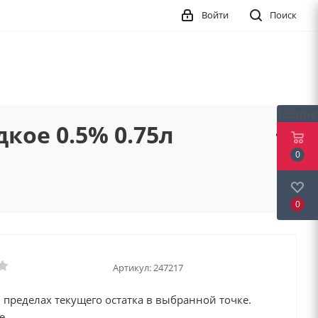
Войти
Поиск
123qwe
кое 0.5% 0.75л
0
0
Артикул:
247217
 пределах текущего остатка в выбранной точке.
е