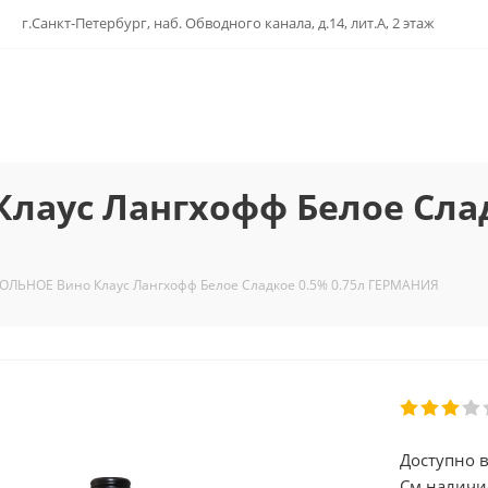
г.Санкт-Петербург, наб. Обводного канала, д.14, лит.А, 2 этаж
аус Лангхофф Белое Слад
ОЛЬНОЕ Вино Клаус Лангхофф Белое Сладкое 0.5% 0.75л ГЕРМАНИЯ
Доступно в
См.наличи