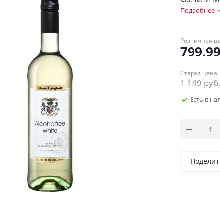
Подробнее
Розничная ц
799.9
Старая цена
1 149
руб
Есть в н
Поделит