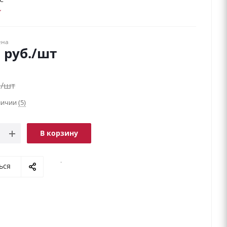
ена
9
руб.
/шт
.
/шт
аличии
(5)
В корзину
.
ься