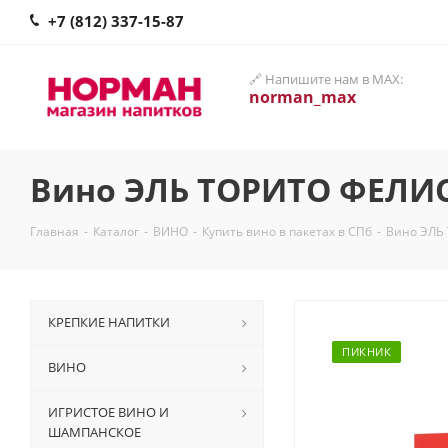
+7 (812) 337-15-87
🔗 Напишите нам в MAX:
norman_max
Вино ЭЛЬ ТОРИТО ФЕЛИС
Главная
-
Каталог
-
ВИНО
-
Купить вино в пакетах в СПб
-
Вино ЭЛЬ
КРЕПКИЕ НАПИТКИ
ПИКНИК
ВИНО
ИГРИСТОЕ ВИНО И
ШАМПАНСКОЕ