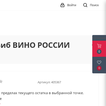
Войти
Поиск
123qwe
 Биб ВИНО РОССИИ
0
0
Артикул:
405367
 пределах текущего остатка в выбранной точке.
е