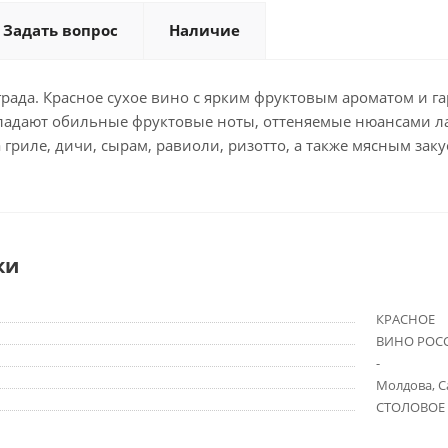
Задать вопрос
Наличие
града. Красное сухое вино с ярким фруктовым ароматом и
ладают обильные фруктовые ноты, оттеняемые нюансами лак
гриле, дичи, сырам, равиоли, ризотто, а также мясным заку
ки
КРАСНОЕ
ВИНО РОС
-
Молдова, С
СТОЛОВОЕ