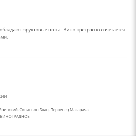
еобладают фруктовые ноты.. Вино прекрасно сочетается
ами.
СИИ
йнинский, Совиньон Блан, Первенец Магарача
 ВИНОГРАДНОЕ