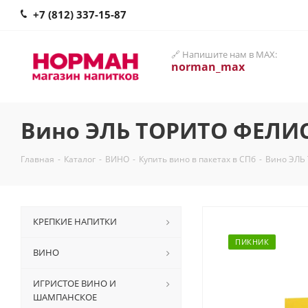
+7 (812) 337-15-87
🔗 Напишите нам в MAX:
norman_max
Вино ЭЛЬ ТОРИТО ФЕЛИС
Главная
-
Каталог
-
ВИНО
-
Купить вино в пакетах в СПб
-
Вино ЭЛЬ
КРЕПКИЕ НАПИТКИ
ПИКНИК
ВИНО
ИГРИСТОЕ ВИНО И
ШАМПАНСКОЕ