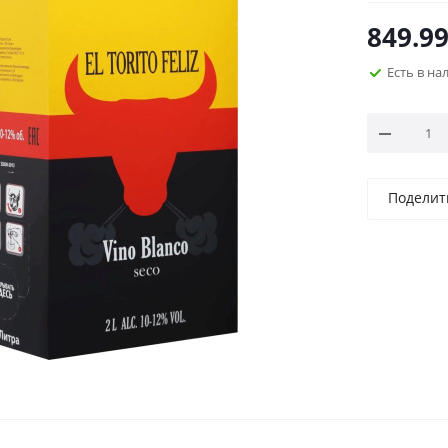
849.9
Есть в н
Поделит