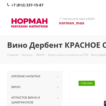
+7 (812) 337-15-87
🔗 Напишите нам в MAX:
norman_max
Вино Дербент КРАСНОЕ С
Главная
-
Каталог
-
ВИНО
-
Купить вино в пакетах в СПб
-
Вино Дерб
КРЕПКИЕ НАПИТКИ
ПИКНИК
ВИНО
ИГРИСТОЕ ВИНО И
ШАМПАНСКОЕ