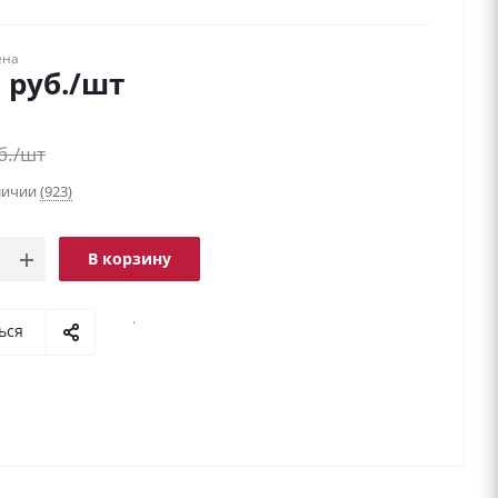
ена
9
руб.
/шт
б.
/шт
аличии
(923)
В корзину
.
ься