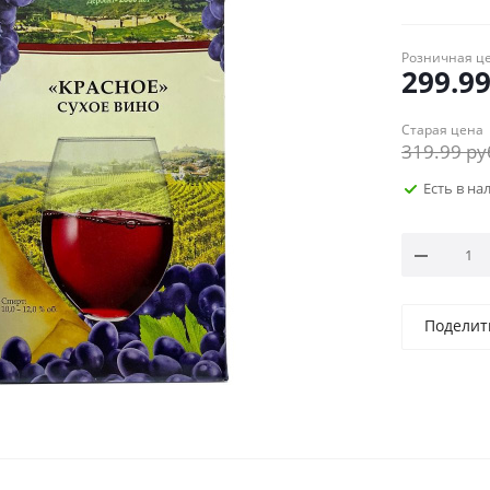
Розничная ц
299.9
Старая цена
319.99
ру
Есть в н
Поделит