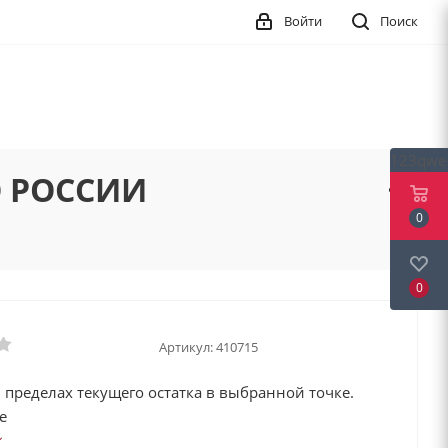
Войти
Поиск
123qwe
О РОССИИ
0
0
Артикул:
410715
 пределах текущего остатка в выбранной точке.
е