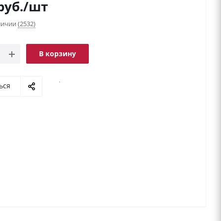
руб.
/шт
аличии
(2532)
В корзину
.
ься