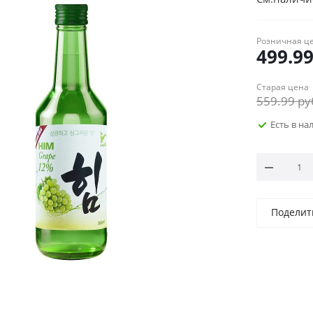
Розничная ц
499.9
Старая цена
559.99
ру
Есть в н
Поделит