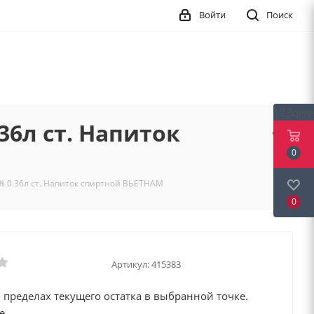
Войти
Поиск
123qwe
36л ст. Напиток
0
% 0.36л ст. Напиток спиртной ВЬЕТНАМ
0
Артикул:
415383
 пределах текущего остатка в выбранной точке.
е