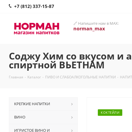
+7 (812) 337-15-87
🔗 Напишите нам в MAX:
norman_max
Соджу Хим со вкусом и а
спиртной ВЬЕТНАМ
Главная
-
Каталог
-
ПИВО И СЛАБОАЛКОГОЛЬНЫЕ НАПИТКИ
-
НАПИТ
КРЕПКИЕ НАПИТКИ
КОКТЕЙЛИ
ВИНО
ИГРИСТОЕ ВИНО И