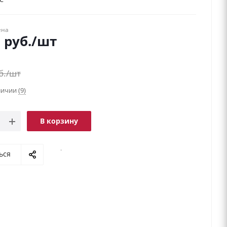
ена
9
руб.
/шт
б.
/шт
аличии
(9)
В корзину
.
ься