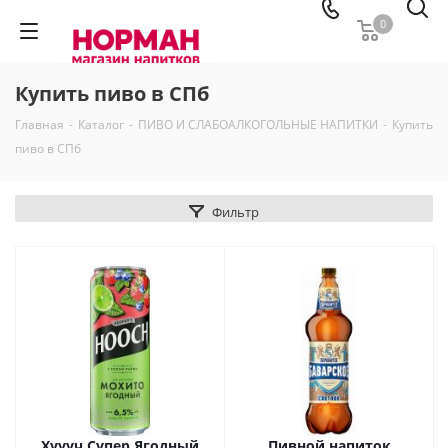
0
Купить пиво в СПб
Главная
-
Каталог
-
ПИВО И СЛАБОАЛКОГОЛЬНЫЕ НАПИТКИ
-
Купить
пиво в СПб
Фильтр
Хуууч Супер Ягодный
Пивной напиток