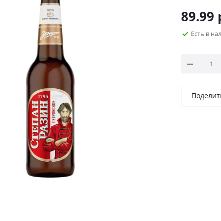
89.99
Есть в н
Поделит