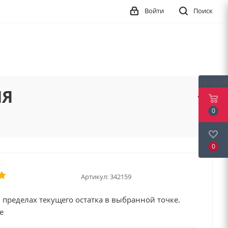
Войти
Поиск
123qwe
ИЯ
0
0
Артикул:
342159
 пределах текущего остатка в выбранной точке.
е