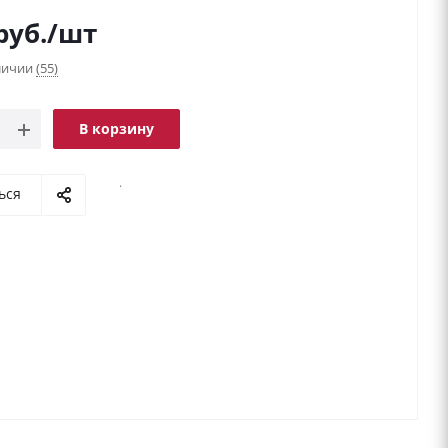
руб.
/шт
аличии
(55)
В корзину
.
ься