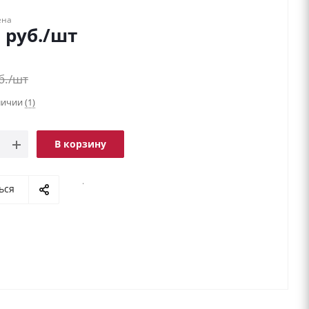
ена
9
руб.
/шт
б.
/шт
аличии
(1)
В корзину
.
ься