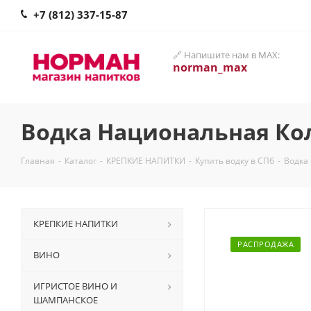
+7 (812) 337-15-87
🔗 Напишите нам в MAX:
norman_max
Водка Национальная Кол
Главная
-
Каталог
-
КРЕПКИЕ НАПИТКИ
-
Купить водку в СПб
-
Водка
КРЕПКИЕ НАПИТКИ
РАСПРОДАЖА
ВИНО
ИГРИСТОЕ ВИНО И
ШАМПАНСКОЕ