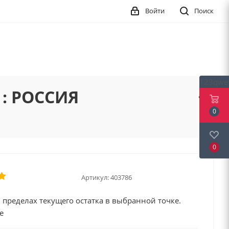
Войти
Поиск
123qwe
 : РОССИЯ
0
0
Артикул:
403786
 пределах текущего остатка в выбранной точке.
е