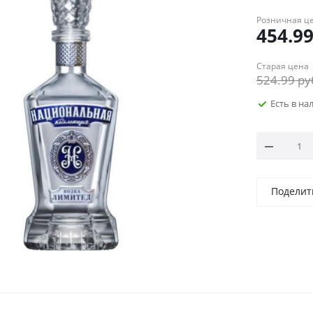
Розничная ц
454.9
Старая цена
524.99
ру
Есть в н
Поделит