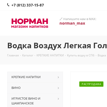
+7 (812) 337-15-87
🔗 Напишите нам в MAX:
norman_max
Водка Воздух Легкая Го
Главная
-
Каталог
-
КРЕПКИЕ НАПИТКИ
-
Купить водку в СПб
-
Водка 
КРЕПКИЕ НАПИТКИ
РАСПРОДАЖА
ВИНО
ИГРИСТОЕ ВИНО И
ШАМПАНСКОЕ