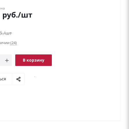
ена
9
руб.
/шт
б.
/шт
аличии
(24)
В корзину
.
ься