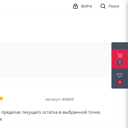
Войти
Поиск
123qwe
0
0
Артикул:
404868
 пределах текущего остатка в выбранной точке.
е