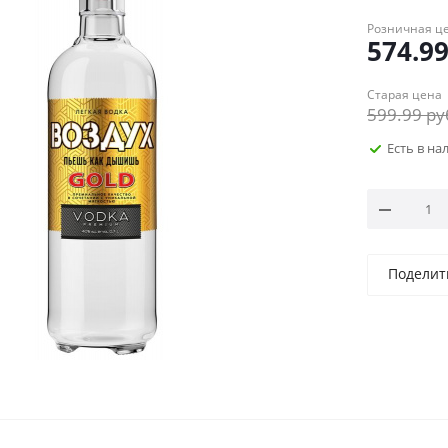
Розничная ц
574.9
Старая цена
599.99
ру
Есть в н
Поделит