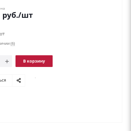
ена
0
руб.
/шт
шт
аличии
(6)
В корзину
.
ься