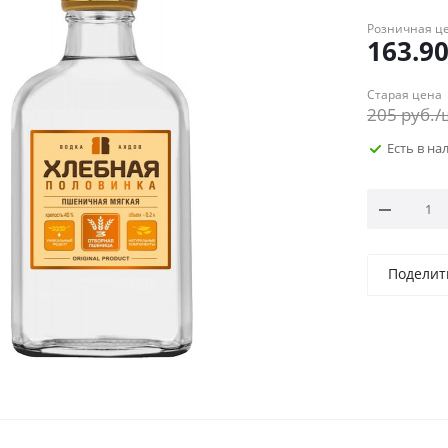
Розничная ц
163.9
Старая цена
205
руб.
/
Есть в н
Поделит