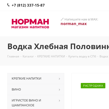
+7 (812) 337-15-87
🔗 Напишите нам в MAX:
norman_max
Водка Хлебная Половинк
Главная
-
Каталог
-
КРЕПКИЕ НАПИТКИ
-
Купить водку в СПб
-
Водка
КРЕПКИЕ НАПИТКИ
РАСПРОДАЖА
ВИНО
ИГРИСТОЕ ВИНО И
ШАМПАНСКОЕ