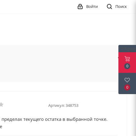
Войти
Поиск
123qwe
0
0
Артикул:
348753
 пределах текущего остатка в выбранной точке.
е