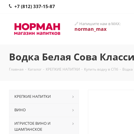
+7 (812) 337-15-87
🔗 Напишите нам в MAX:
norman_max
Водка Белая Сова Класс
Главная
-
Каталог
-
КРЕПКИЕ НАПИТКИ
-
Купить водку в СПб
-
Водка
КРЕПКИЕ НАПИТКИ
ВИНО
ИГРИСТОЕ ВИНО И
ШАМПАНСКОЕ