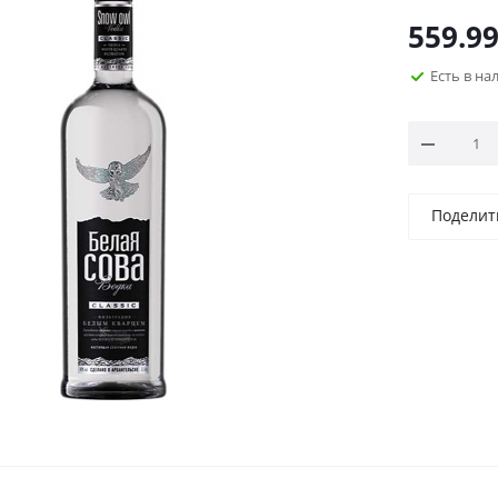
559.9
Есть в н
Поделит