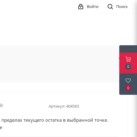
Войти
Поиск
123qwe
0
0
Артикул:
404593
 пределах текущего остатка в выбранной точке.
е