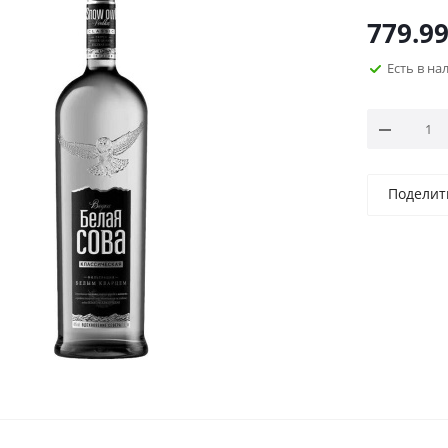
779.9
Есть в н
Поделит