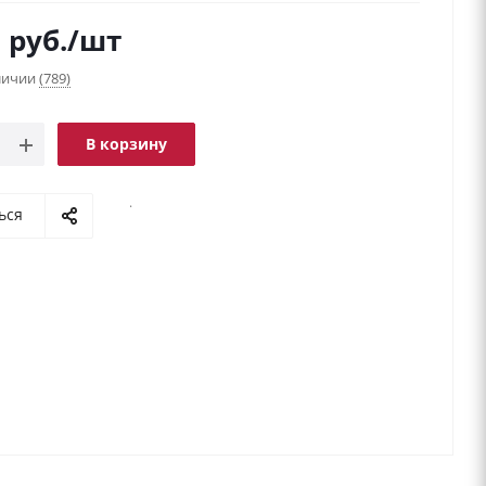
9
руб.
/шт
аличии
(789)
В корзину
.
ься