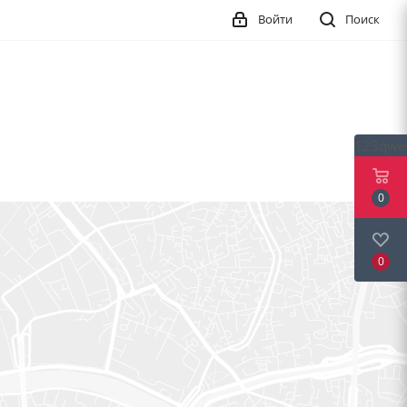
Войти
Поиск
123qwe
0
0