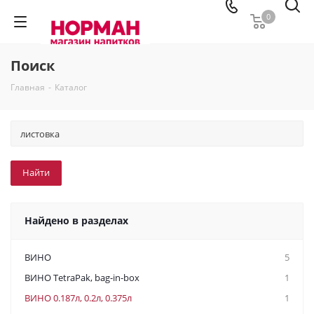
0
Поиск
Главная
-
Каталог
Найдено в разделах
ВИНО
5
ВИНО TetraPak, bag-in-box
1
ВИНО 0.187л, 0.2л, 0.375л
1