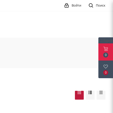
Войти
Поиск
123qwe
0
0