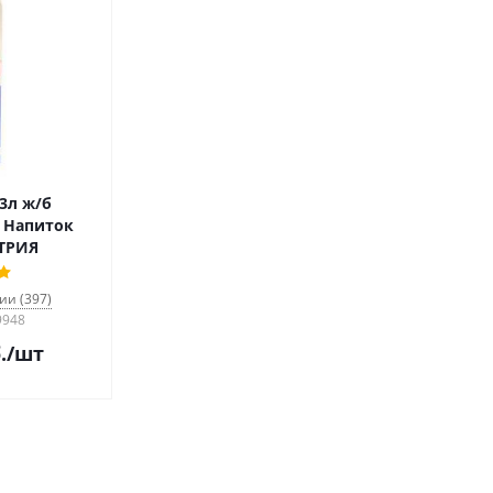
73л ж/б
 Напиток
СТРИЯ
ии (397)
9948
.
/шт