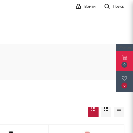
Войти
Поиск
123qwe
0
0