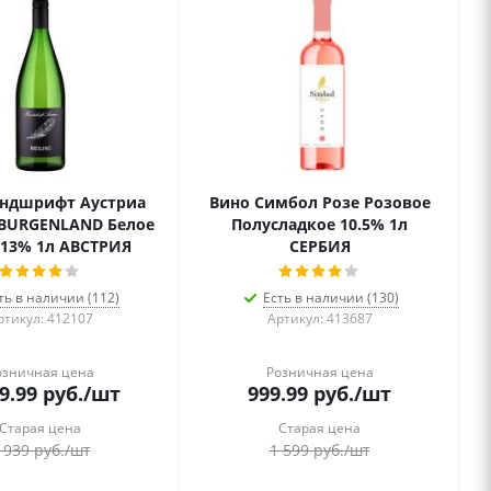
андшрифт Аустриа
Вино Симбол Розе Розовое
 BURGENLAND Белое
Полусладкое 10.5% 1л
 13% 1л АВСТРИЯ
СЕРБИЯ
ть в наличии (112)
Есть в наличии (130)
ртикул: 412107
Артикул: 413687
озничная цена
Розничная цена
9.99
руб.
/шт
999.99
руб.
/шт
Старая цена
Старая цена
 939
руб.
/шт
1 599
руб.
/шт