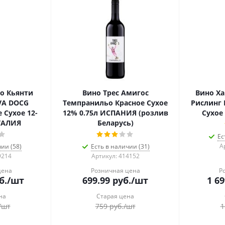
о Кьянти
Вино Трес Амигос
Вино Х
VA DOCG
Темпранильо Красное Сухое
Рислинг
 Сухое 12-
12% 0.75л ИСПАНИЯ (розлив
Сухое
ТАЛИЯ
Беларусь)
Ес
А
ии (58)
Есть в наличии (31)
9214
Артикул: 414152
цена
Розничная цена
Р
б.
/шт
699.99
руб.
/шт
1 69
на
Старая цена
/шт
759
руб.
/шт
1