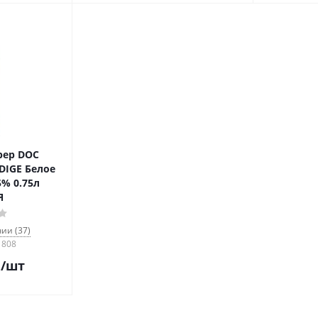
рер DOC
DIGE Белое
5% 0.75л
Я
ии (37)
1808
.
/шт